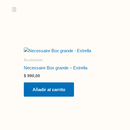
Ir
al
contenido
Accesorios
Necessaire Box grande – Estrella
$
990,00
Añadir al carrito