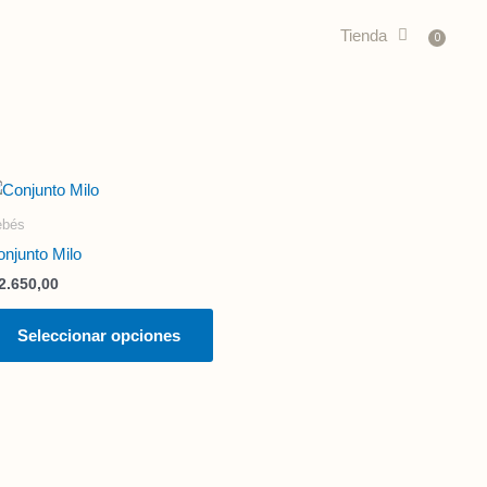
Car
Tienda
0
Este
producto
ebés
tiene
njunto Milo
múltiples
2.650,00
variantes.
Las
Seleccionar opciones
opciones
se
pueden
elegir
en
la