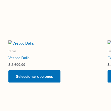
Este
producto
Niñas
B
tiene
Vestido Dalia
Co
múltiples
$
2.600,00
$
variantes.
Las
Seleccionar opciones
opciones
se
pueden
elegir
en
la