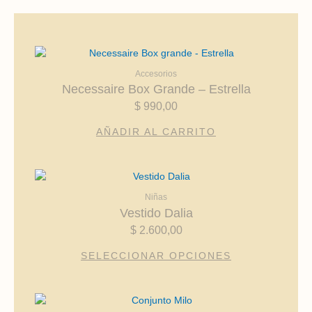
Accesorios
Necessaire Box Grande – Estrella
$
990,00
AÑADIR AL CARRITO
Este
producto
Niñas
tiene
Vestido Dalia
múltiples
$
2.600,00
variantes.
Las
SELECCIONAR OPCIONES
opciones
se
pueden
Este