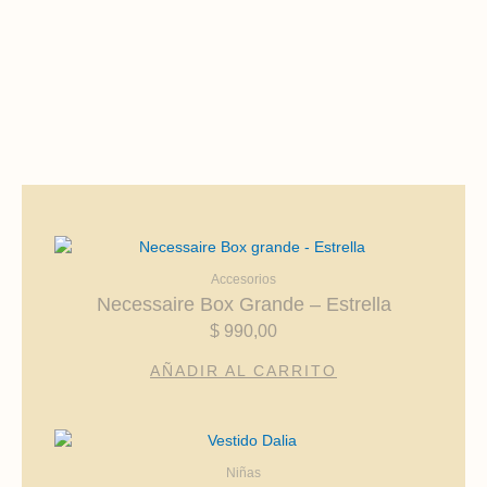
Accesorios
Necessaire Box Grande – Estrella
$
990,00
AÑADIR AL CARRITO
Este
producto
Niñas