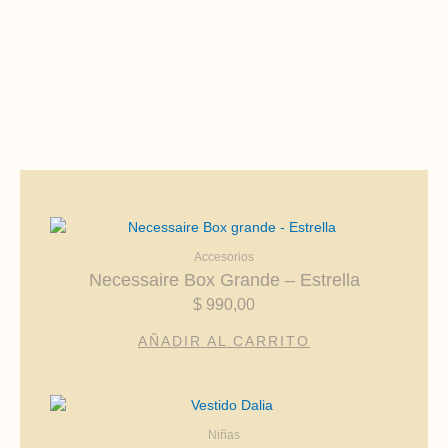
Accesorios
Necessaire Box Grande – Estrella
$
990,00
AÑADIR AL CARRITO
Este
producto
Niñas