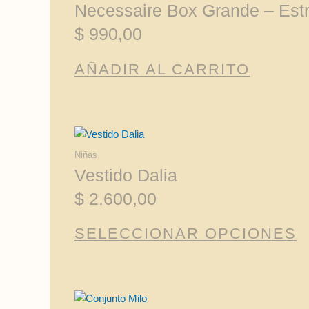
Necessaire Box Grande – Estr
$
990,00
AÑADIR AL CARRITO
Es
pr
Niñas
tie
Vestido Dalia
mú
$
2.600,00
va
La
SELECCIONAR OPCIONES
op
se
pu
ele
Es
en