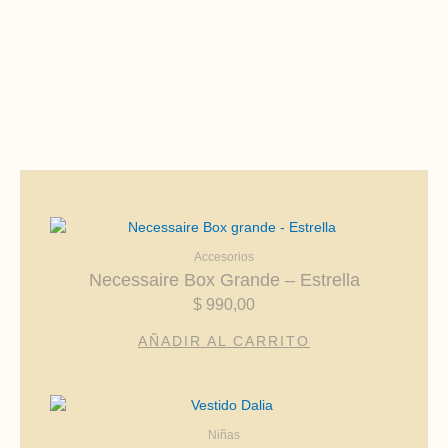
Accesorios
Necessaire Box Grande – Estrella
$
990,00
AÑADIR AL CARRITO
Este
producto
Niñas