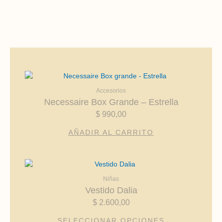
Accesorios
Necessaire Box Grande – Estrella
$
990,00
AÑADIR AL CARRITO
Este
producto
Niñas
tiene
Vestido Dalia
múltiples
$
2.600,00
variantes.
Las
SELECCIONAR OPCIONES