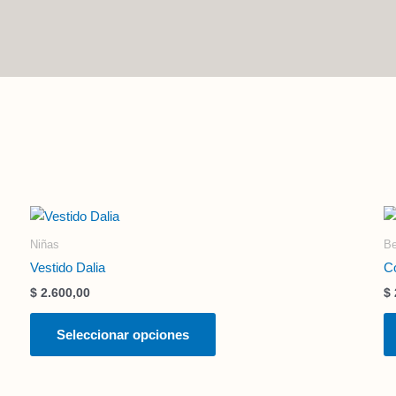
Este
producto
Niñas
B
tiene
Vestido Dalia
Co
múltiples
$
2.600,00
$
variantes.
Las
Seleccionar opciones
opciones
se
pueden