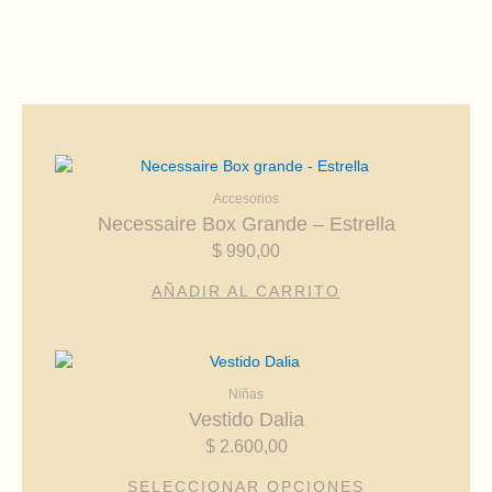
Accesorios
Necessaire Box Grande – Estrella
$
990,00
AÑADIR AL CARRITO
Este
producto
Niñas
tiene
Vestido Dalia
múltiples
$
2.600,00
variantes.
Las
SELECCIONAR OPCIONES