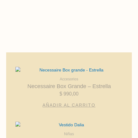
Accesorios
Necessaire Box Grande – Estrella
$
990,00
AÑADIR AL CARRITO
Este
producto
Niñas