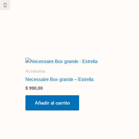
Ir
al
contenido
Accesorios
Necessaire Box grande – Estrella
$
990,00
Añadir al carrito