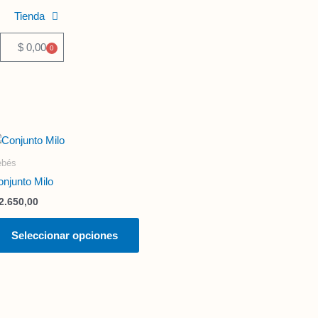
Tienda
$
0,00
0
Carrito
Este
producto
ebés
tiene
njunto Milo
múltiples
2.650,00
variantes.
Las
Seleccionar opciones
opciones
se
pueden
elegir
en