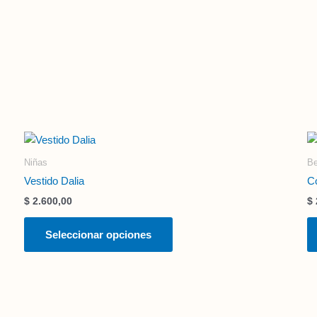
Este
producto
Niñas
B
tiene
Vestido Dalia
Co
múltiples
$
2.600,00
$
variantes.
Las
Seleccionar opciones
opciones
se
pueden
elegir
en